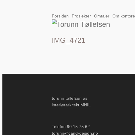
Forsiden
Prosjekter
Omtaler
Om kontore
IMG_4721
torunn tøllefsen as
interiørarkitekt MNIL
Telefon 90 15 75 62
torunn@cand-design.no