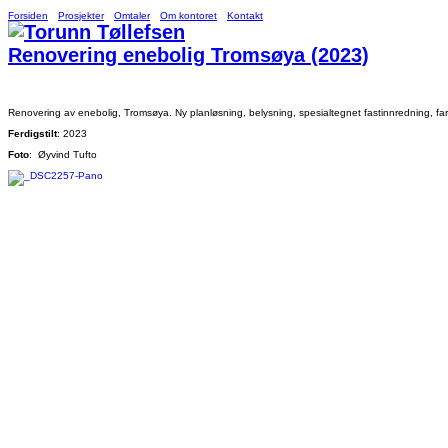
Forsiden
Prosjekter
Omtaler
Om kontoret
Kontakt
Renovering enebolig Tromsøya (2023)
Renovering av enebolig, Tromsøya. Ny planløsning, belysning, spesialtegnet fastinnredning, far
Ferdigstilt
: 2023
Foto
: Øyvind Tufto