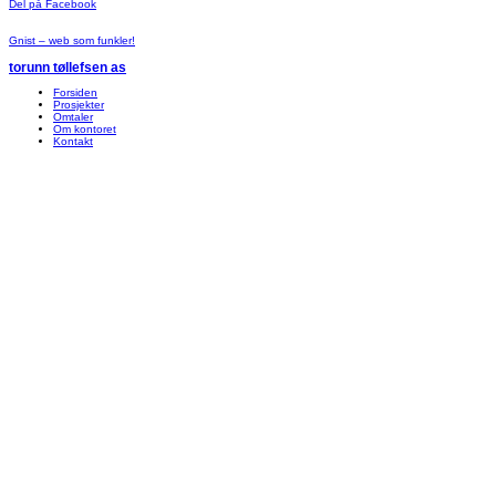
Del på Facebook
Gnist – web som funkler!
torunn tøllefsen as
Forsiden
Prosjekter
Omtaler
Om kontoret
Kontakt