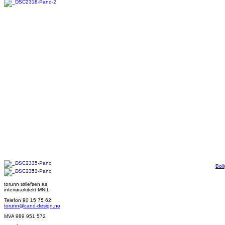
Boli
torunn tøllefsen as
interiørarkitekt MNIL
Telefon 90 15 75 62
torunn@cand-design.no
MVA 989 951 572