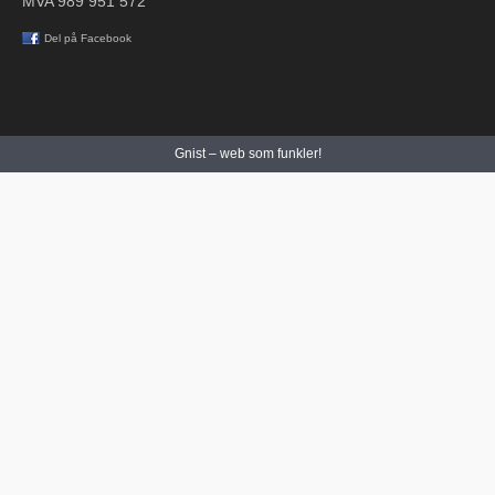
MVA 989 951 572
Del på Facebook
Gnist – web som funkler!