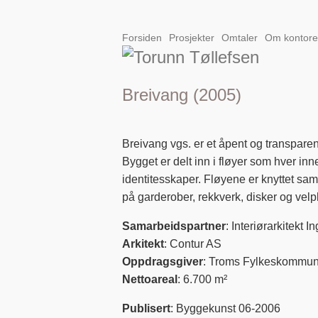
Forsiden
Prosjekter
Omtaler
Om kontore
Breivang (2005)
Breivang vgs. er et åpent og transparen
Bygget er delt inn i fløyer som hver inne
identitesskaper. Fløyene er knyttet sa
på garderober, rekkverk, disker og velp
Samarbeidspartner
: Interiørarkitekt 
Arkitekt
: Contur AS
Oppdragsgiver
: Troms Fylkeskommu
Nettoareal
: 6.700 m²
Publisert
: Byggekunst 06-2006