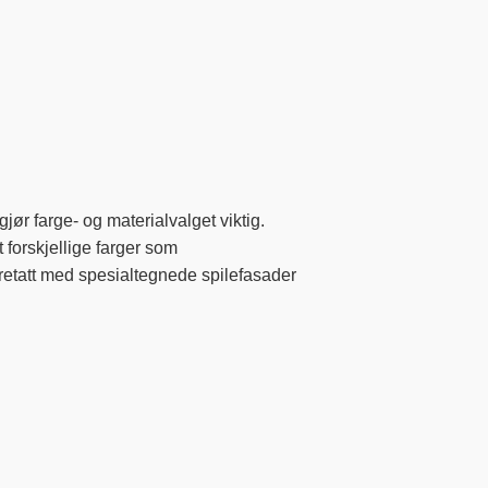
ør farge- og materialvalget viktig.
t forskjellige farger som
aretatt med spesialtegnede spilefasader