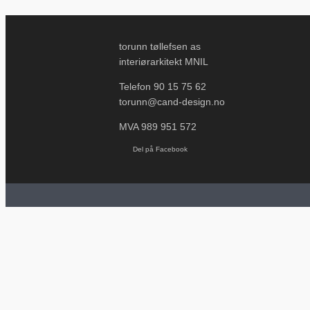
torunn tøllefsen as
interiørarkitekt MNIL
Telefon 90 15 75 62
torunn@cand-design.no
MVA 989 951 572
Del på Facebook