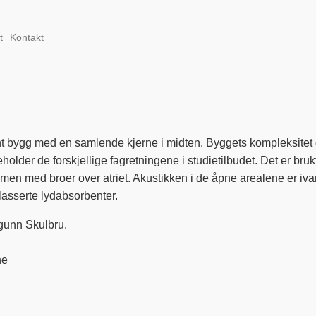
t
Kontakt
t bygg med en samlende kjerne i midten. Byggets kompleksitet gj
holder de forskjellige fagretningene i studietilbudet. Det er bruk
mmen med broer over atriet. Akustikken i de åpne arealene er iv
lasserte lydabsorbenter.
Ingunn Skulbru.
ne